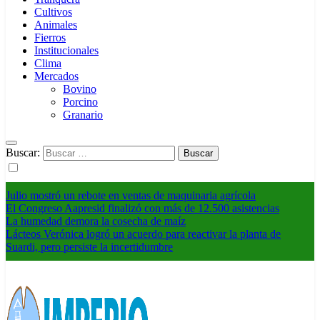
Cultivos
Animales
Fierros
Institucionales
Clima
Mercados
Bovino
Porcino
Granario
Buscar:
Julio mostró un rebote en ventas de maquinaria agrícola
El Congreso Aapresid finalizó con más de 12.500 asistencias
La humedad demora la cosecha de maíz
Lácteos Verónica logró un acuerdo para reactivar la planta de
Suardi, pero persiste la incertidumbre