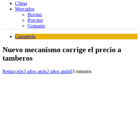
Clima
Mercados
Bovino
Porcino
Granario
Ganadería
Nuevo mecanismo corrige el precio a
tamberos
Redacción
3 años atrás
2 años atrás
0
3 minutos