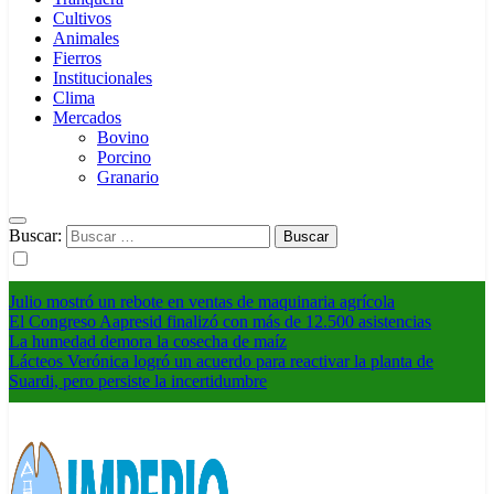
Cultivos
Animales
Fierros
Institucionales
Clima
Mercados
Bovino
Porcino
Granario
Buscar:
Julio mostró un rebote en ventas de maquinaria agrícola
El Congreso Aapresid finalizó con más de 12.500 asistencias
La humedad demora la cosecha de maíz
Lácteos Verónica logró un acuerdo para reactivar la planta de
Suardi, pero persiste la incertidumbre