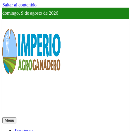
Saltar al contenido
domingo, 9 de agosto de 2026
Imperio Agroganadero
Información del campo para todos
Menú
Tranquera