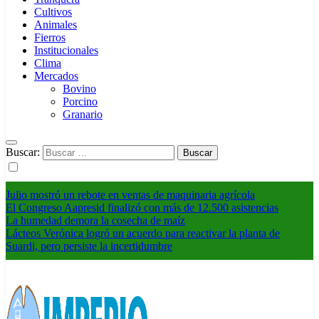
Cultivos
Animales
Fierros
Institucionales
Clima
Mercados
Bovino
Porcino
Granario
Buscar:
Julio mostró un rebote en ventas de maquinaria agrícola
El Congreso Aapresid finalizó con más de 12.500 asistencias
La humedad demora la cosecha de maíz
Lácteos Verónica logró un acuerdo para reactivar la planta de
Suardi, pero persiste la incertidumbre