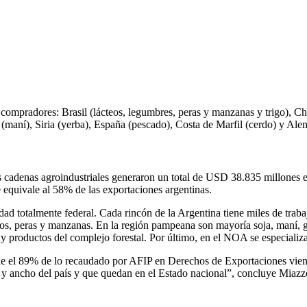
ompradores: Brasil (lácteos, legumbres, peras y manzanas y trigo), Chi
s (maní), Siria (yerba), España (pescado), Costa de Marfil (cerdo) y Ale
cadenas agroindustriales generaron un total de USD 38.835 millones en
e equivale al 58% de las exportaciones argentinas.
idad totalmente federal. Cada rincón de la Argentina tiene miles de trab
os, peras y manzanas. En la región pampeana son mayoría soja, maní, gir
a y productos del complejo forestal. Por último, en el NOA se especiali
que el 89% de lo recaudado por AFIP en Derechos de Exportaciones viene
go y ancho del país y que quedan en el Estado nacional”, concluye Miazz