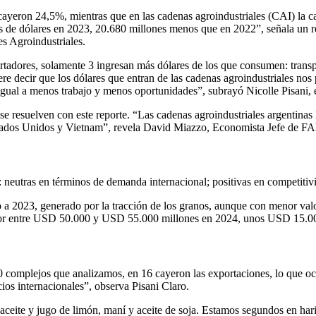
 cayeron 24,5%, mientras que en las cadenas agroindustriales (CAI) la c
es de dólares en 2023, 20.680 millones menos que en 2022”, señala un r
s Agroindustriales.
ortadores, solamente 3 ingresan más dólares de los que consumen: transp
ere decir que los dólares que entran de las cadenas agroindustriales no
igual a menos trabajo y menos oportunidades”, subrayó Nicolle Pisani,
se resuelven con este reporte. “Las cadenas agroindustriales argentinas
stados Unidos y Vietnam”, revela David Miazzo, Economista Jefe de F
 neutras en términos de demanda internacional; positivas en competitivi
 2023, generado por la tracción de los granos, aunque con menor valor
valor entre USD 50.000 y USD 55.000 millones en 2024, unos USD 15.00
20 complejos que analizamos, en 16 cayeron las exportaciones, lo que 
ios internacionales”, observa Pisani Claro.
ceite y jugo de limón, maní y aceite de soja. Estamos segundos en hari