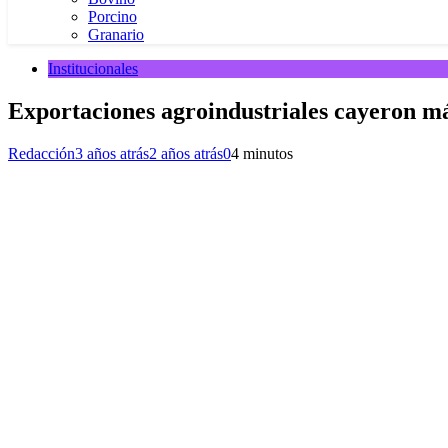
Porcino
Granario
Institucionales
Exportaciones agroindustriales cayeron m
Redacción
3 años atrás
2 años atrás
0
4 minutos