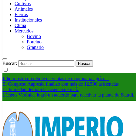
Cultivos
Animales
Fierros
Institucionales
Clima
Mercados
Bovino
Porcino
Granario
Buscar:
Julio mostró un rebote en ventas de maquinaria agrícola
El Congreso Aapresid finalizó con más de 12.500 asistencias
La humedad demora la cosecha de maíz
Lácteos Verónica logró un acuerdo para reactivar la planta de Suardi, 