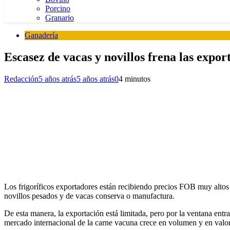
Porcino
Granario
Ganadería
Escasez de vacas y novillos frena las expor
Redacción
5 años atrás
5 años atrás
0
4 minutos
Los frigoríficos exportadores están recibiendo precios FOB muy altos e
novillos pesados y de vacas conserva o manufactura.
De esta manera, la exportación está limitada, pero por la ventana entr
mercado internacional de la carne vacuna crece en volumen y en valor