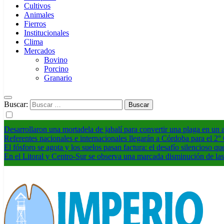
Cultivos
Animales
Fierros
Institucionales
Clima
Mercados
Bovino
Porcino
Granario
Buscar:
Desarrollaron una mortadela de jabalí para convertir una plaga en un
Referentes nacionales e internacionales llegarán a Córdoba para el 2
El fósforo se agota y los suelos pasan factura: el desafío silencioso qu
En el Litoral y Centro-Sur se observa una marcada disminución de las 