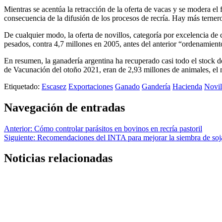
Mientras se acentúa la retracción de la oferta de vacas y se modera el f
consecuencia de la difusión de los procesos de recría. Hay más ternero
De cualquier modo, la oferta de novillos, categoría por excelencia de 
pesados, contra 4,7 millones en 2005, antes del anterior “ordenamien
En resumen, la ganadería argentina ha recuperado casi todo el stock de
de Vacunación del otoño 2021, eran de 2,93 millones de animales, el m
Etiquetado:
Escasez
Exportaciones
Ganado
Gandería
Hacienda
Novil
Navegación de entradas
Anterior:
Cómo controlar parásitos en bovinos en recría pastoril
Siguiente:
Recomendaciones del INTA para mejorar la siembra de soj
Noticias relacionadas