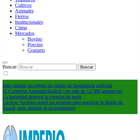
Cultivos
Animales
Fierros
Institucionales
Clima
Mercados
Bovino
Porcino
Granario
Buscar:
Julio mostró un rebote en ventas de maquinaria agrícola
El Congreso Aapresid finalizó con más de 12.500 asistencias
La humedad demora la cosecha de maíz
Lácteos Verónica logró un acuerdo para reactivar la planta de
Suardi, pero persiste la incertidumbre