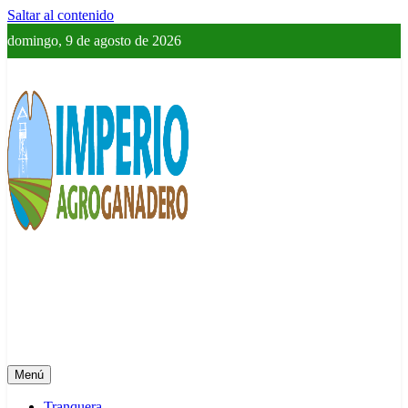
Saltar al contenido
domingo, 9 de agosto de 2026
Imperio Agroganadero
Información del campo para todos
Menú
Tranquera