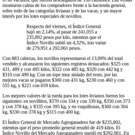
mostraron calma de los compradores frente a la hacienda general,
sobre todo de las categorías livianas y de las vacas, y un mayor
interés por los lotes especiales de novillos.
Respecto del viernes, el Índice General
bajó un 2,14%, al pasar de 241,055 a
235,892 pesos por kilo, mientras que el
Índice Novillo subió un 4,32%, tras variar
de 279,951 a 292,061 pesos.
Con 883 cabezas, los novillos representaron el 13,09% del total
vendido y alcanzaron los siguientes registros destacados: $325 con
431, 489 y con 495 kilos, $322 con 485 kg, $320 con 442 kg y
$310 con 499 kg. Con un tope muy aislado del resto, por las
mejores vacas se pagaron $300 con 431 kg, $230 con 460 y con
555 kg, y $221 con 659 kilos.
Los mejores valores de la rueda para los lotes livianos fueron los
siguientes: en novillitos, $370 con 334 y con 339 kg, $350 con 373
y con 378 kg, y $335 con 395 kg, y en vaquillonas, $360 con 304
kg, $330 con 378 kg y $315 con 400 kg.
El Índice General de Mercado Agroganadero fue de $235,892,
mientras que el peso promedio general resultó de 419 kilos. El
Índice Novillo del Mercado Agroganadero quedó en $292,061. En