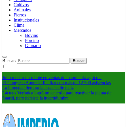
Cultivos
Animales
Fierros
Institucionales
Clima
Mercados
Bovino
Porcino
Granario
Buscar:
Julio mostró un rebote en ventas de maquinaria agrícola
El Congreso Aapresid finalizó con más de 12.500 asistencias
La humedad demora la cosecha de maíz
Lácteos Verónica logró un acuerdo para reactivar la planta de
Suardi, pero persiste la incertidumbre