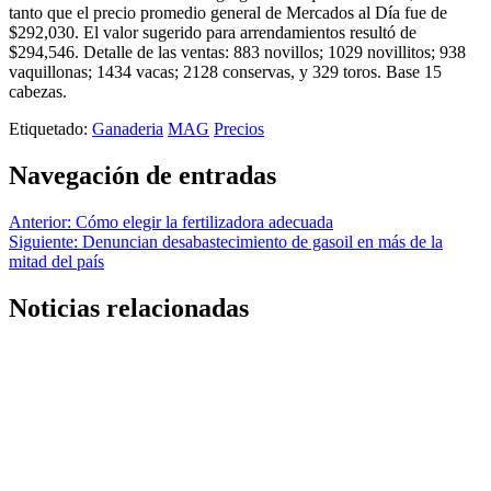
tanto que el precio promedio general de Mercados al Día fue de
$292,030. El valor sugerido para arrendamientos resultó de
$294,546. Detalle de las ventas: 883 novillos; 1029 novillitos; 938
vaquillonas; 1434 vacas; 2128 conservas, y 329 toros. Base 15
cabezas.
Etiquetado:
Ganaderia
MAG
Precios
Navegación de entradas
Anterior:
Cómo elegir la fertilizadora adecuada
Siguiente:
Denuncian desabastecimiento de gasoil en más de la
mitad del país
Noticias relacionadas