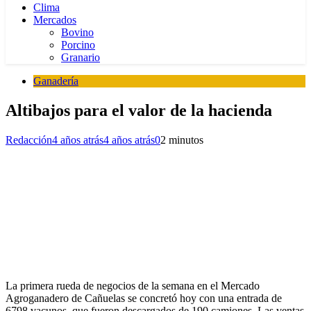
Clima
Mercados
Bovino
Porcino
Granario
Ganadería
Altibajos para el valor de la hacienda
Redacción
4 años atrás
4 años atrás
0
2 minutos
La primera rueda de negocios de la semana en el Mercado
Agroganadero de Cañuelas se concretó hoy con una entrada de
6798 vacunos, que fueron descargados de 190 camiones. Las ventas