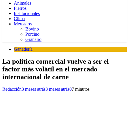
Animales
Fierros
Institucionales
Clima
Mercados
Bovino
Porcino
Granario
Ganadería
La política comercial vuelve a ser el
factor más volátil en el mercado
internacional de carne
Redacción
3 meses atrás
3 meses atrás
0
7 minutos