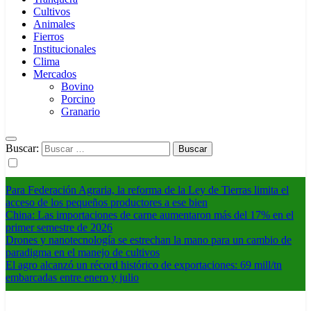
Cultivos
Animales
Fierros
Institucionales
Clima
Mercados
Bovino
Porcino
Granario
Buscar:
Para Federación Agraria, la reforma de la Ley de Tierras limita el
acceso de los pequeños productores a ese bien
China: Las importaciones de carne aumentaron más del 17% en el
primer semestre de 2026
Drones y nanotecnología se estrechan la mano para un cambio de
paradigma en el manejo de cultivos
El agro alcanzó un récord histórico de exportaciones: 69 mill/tn
embarcadas entre enero y julio