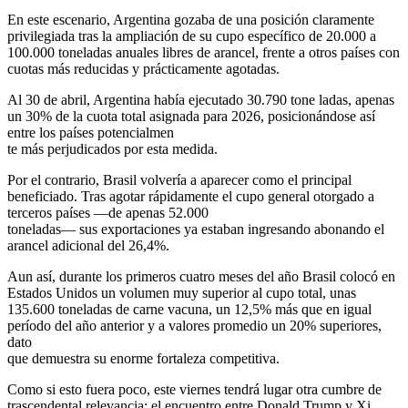
En este escenario, Argentina gozaba de una posición claramente
privilegiada tras la ampliación de su cupo específico de 20.000 a
100.000 toneladas anuales libres de arancel, frente a otros países con
cuotas más reducidas y prácticamente agotadas.
Al 30 de abril, Argentina había ejecutado 30.790 tone ladas, apenas
un 30% de la cuota total asignada para 2026, posicionándose así
entre los países potencialmen
te más perjudicados por esta medida.
Por el contrario, Brasil volvería a aparecer como el principal
beneficiado. Tras agotar rápidamente el cupo general otorgado a
terceros países —de apenas 52.000
toneladas— sus exportaciones ya estaban ingresando abonando el
arancel adicional del 26,4%.
Aun así, durante los primeros cuatro meses del año Brasil colocó en
Estados Unidos un volumen muy superior al cupo total, unas
135.600 toneladas de carne vacuna, un 12,5% más que en igual
período del año anterior y a valores promedio un 20% superiores,
dato
que demuestra su enorme fortaleza competitiva.
Como si esto fuera poco, este viernes tendrá lugar otra cumbre de
trascendental relevancia: el encuentro entre Donald Trump y Xi