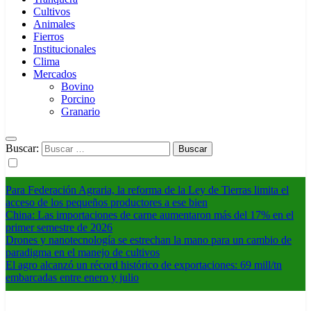
Cultivos
Animales
Fierros
Institucionales
Clima
Mercados
Bovino
Porcino
Granario
Buscar:
Para Federación Agraria, la reforma de la Ley de Tierras limita el
acceso de los pequeños productores a ese bien
China: Las importaciones de carne aumentaron más del 17% en el
primer semestre de 2026
Drones y nanotecnología se estrechan la mano para un cambio de
paradigma en el manejo de cultivos
El agro alcanzó un récord histórico de exportaciones: 69 mill/tn
embarcadas entre enero y julio