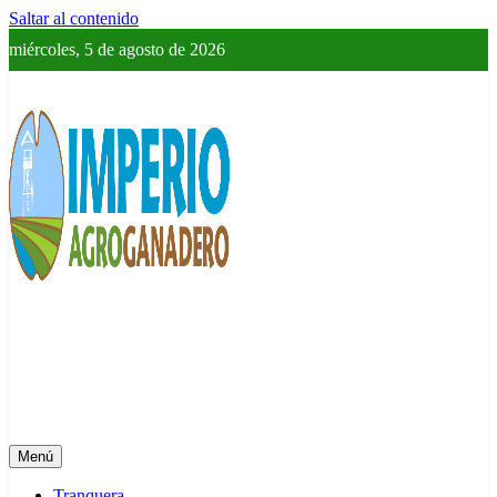
Saltar al contenido
miércoles, 5 de agosto de 2026
Imperio Agroganadero
Información del campo para todos
Menú
Tranquera