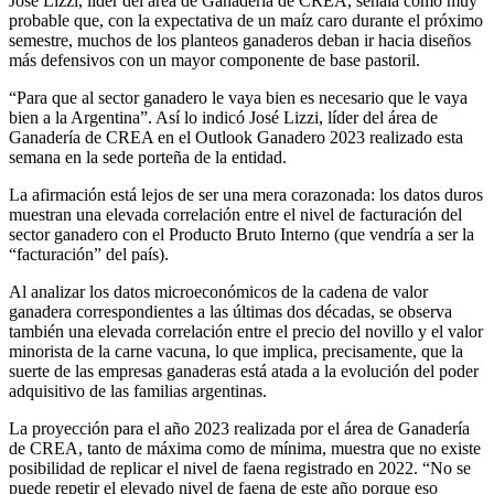
José Lizzi, líder del área de Ganadería de CREA, señala como muy
probable que, con la expectativa de un maíz caro durante el próximo
semestre, muchos de los planteos ganaderos deban ir hacia diseños
más defensivos con un mayor componente de base pastoril.
“Para que al sector ganadero le vaya bien es necesario que le vaya
bien a la Argentina”. Así lo indicó José Lizzi, líder del área de
Ganadería de CREA en el Outlook Ganadero 2023 realizado esta
semana en la sede porteña de la entidad.
La afirmación está lejos de ser una mera corazonada: los datos duros
muestran una elevada correlación entre el nivel de facturación del
sector ganadero con el Producto Bruto Interno (que vendría a ser la
“facturación” del país).
Al analizar los datos microeconómicos de la cadena de valor
ganadera correspondientes a las últimas dos décadas, se observa
también una elevada correlación entre el precio del novillo y el valor
minorista de la carne vacuna, lo que implica, precisamente, que la
suerte de las empresas ganaderas está atada a la evolución del poder
adquisitivo de las familias argentinas.
La proyección para el año 2023 realizada por el área de Ganadería
de CREA, tanto de máxima como de mínima, muestra que no existe
posibilidad de replicar el nivel de faena registrado en 2022. “No se
puede repetir el elevado nivel de faena de este año porque eso