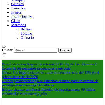
Cultivos
Animales
Fierros
Institucionales
Clima
Mercados
Bovino
Porcino
Granario
Buscar:
Para Federación Agraria, la reforma de la Ley de Tierras limita el
acceso de los pequeños productores a ese bien
China: Las importaciones de carne aumentaron más del 17% en el
primer semestre de 2026
Drones y nanotecnología se estrechan la mano para un cambio de
paradigma en el manejo de cultivos
El agro alcanzó un récord histórico de exportaciones: 69 mill/tn
embarcadas entre enero y julio