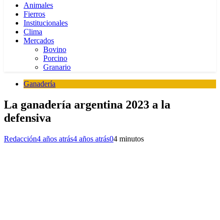
Animales
Fierros
Institucionales
Clima
Mercados
Bovino
Porcino
Granario
Ganadería
La ganadería argentina 2023 a la
defensiva
Redacción
4 años atrás
4 años atrás
0
4 minutos