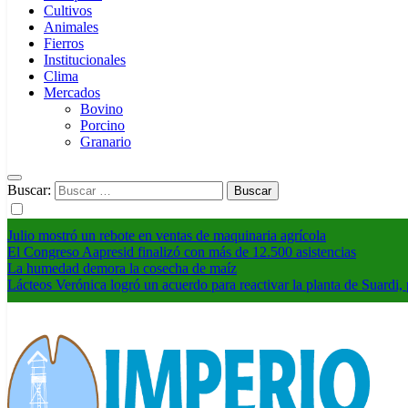
Cultivos
Animales
Fierros
Institucionales
Clima
Mercados
Bovino
Porcino
Granario
Buscar:
Julio mostró un rebote en ventas de maquinaria agrícola
El Congreso Aapresid finalizó con más de 12.500 asistencias
La humedad demora la cosecha de maíz
Lácteos Verónica logró un acuerdo para reactivar la planta de Suardi, 