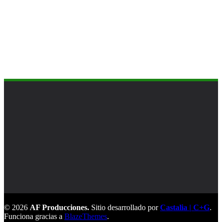
© 2026
AF Producciones.
Sitio desarrollado por
Castalia | C+G
.
Funciona gracias a
BlazeThemes
.