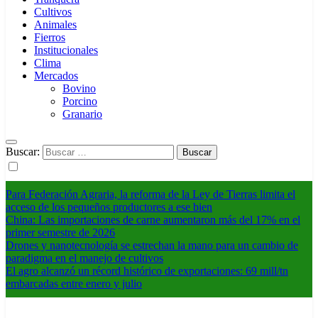
Cultivos
Animales
Fierros
Institucionales
Clima
Mercados
Bovino
Porcino
Granario
Buscar:
Para Federación Agraria, la reforma de la Ley de Tierras limita el
acceso de los pequeños productores a ese bien
China: Las importaciones de carne aumentaron más del 17% en el
primer semestre de 2026
Drones y nanotecnología se estrechan la mano para un cambio de
paradigma en el manejo de cultivos
El agro alcanzó un récord histórico de exportaciones: 69 mill/tn
embarcadas entre enero y julio