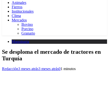
Animales
Fierros
Institucionales
Clima
Mercados
Bovino
Porcino
Granario
Maquinaria
Se desploma el mercado de tractores en
Turquía
Redacción
3 meses atrás
3 meses atrás
0
1 minutos