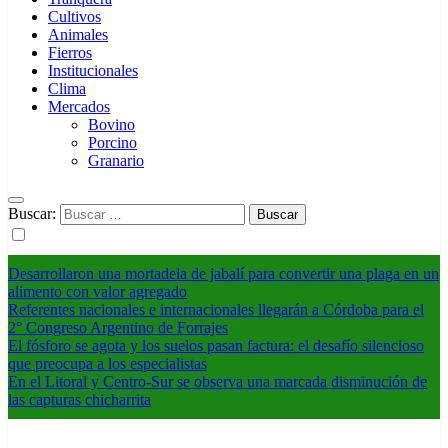
Cultivos
Animales
Fierros
Institucionales
Clima
Mercados
Bovino
Porcino
Granario
Buscar:
Desarrollaron una mortadela de jabalí para convertir una plaga en un
alimento con valor agregado
Referentes nacionales e internacionales llegarán a Córdoba para el
2° Congreso Argentino de Forrajes
El fósforo se agota y los suelos pasan factura: el desafío silencioso
que preocupa a los especialistas
En el Litoral y Centro-Sur se observa una marcada disminución de
las capturas chicharrita