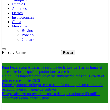
Cultivos
Animales
Fierros
Institucionales
Clima
Mercados
Bovino
Porcino
Granario
Buscar:
Para Federación Agraria, la reforma de la Ley de Tierras limita el
acceso de los pequeños productores a ese bien
China: Las importaciones de carne aumentaron más del 17% en el
primer semestre de 2026
Drones y nanotecnología se estrechan la mano para un cambio de
paradigma en el manejo de cultivos
El agro alcanzó un récord histórico de exportaciones: 69 mill/tn
embarcadas entre enero y julio