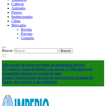
Cultivos
Animales
Fierros
Institucionales
Clima
Mercados
Bovino
Porcino
Granario
Buscar:
Julio mostró un rebote en ventas de maquinaria agrícola
El Congreso Aapresid finalizó con más de 12.500 asistencias
La humedad demora la cosecha de maíz
Lácteos Verónica logró un acuerdo para reactivar la planta de
Suardi, pero persiste la incertidumbre