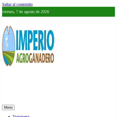
Saltar al contenido
viernes, 7 de agosto de 2026
Imperio Agroganadero
Información del campo para todos
Menú
Tranquera