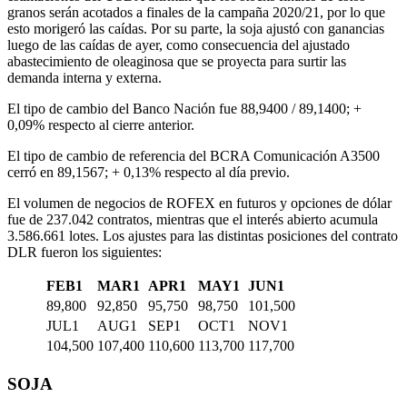
granos serán acotados a finales de la campaña 2020/21, por lo que
esto morigeró las caídas. Por su parte, la soja ajustó con ganancias
luego de las caídas de ayer, como consecuencia del ajustado
abastecimiento de oleaginosa que se proyecta para surtir las
demanda interna y externa.
El tipo de cambio del Banco Nación fue 88,9400 / 89,1400; +
0,09% respecto al cierre anterior.
El tipo de cambio de referencia del BCRA Comunicación A3500
cerró en 89,1567; + 0,13% respecto al día previo.
El volumen de negocios de ROFEX en futuros y opciones de dólar
fue de 237.042 contratos, mientras que el interés abierto acumula
3.586.661 lotes. Los ajustes para las distintas posiciones del contrato
DLR fueron los siguientes:
FEB1
MAR1
APR1
MAY1
JUN1
89,800
92,850
95,750
98,750
101,500
JUL1
AUG1
SEP1
OCT1
NOV1
104,500
107,400
110,600
113,700
117,700
SOJA