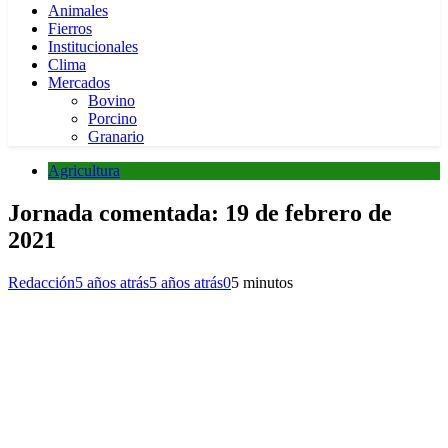
Animales
Fierros
Institucionales
Clima
Mercados
Bovino
Porcino
Granario
Agricultura
Jornada comentada: 19 de febrero de
2021
Redacción
5 años atrás
5 años atrás
0
5 minutos