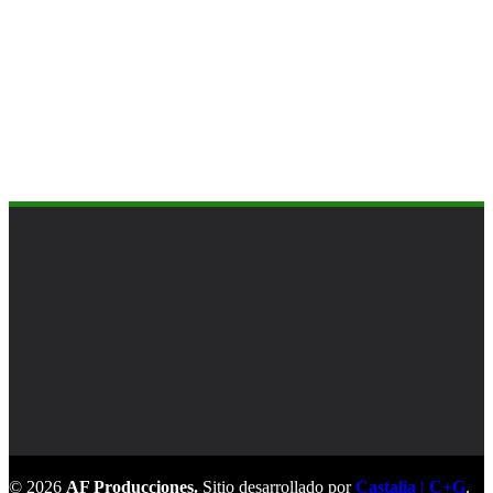
© 2026
AF Producciones.
Sitio desarrollado por
Castalia | C+G
.