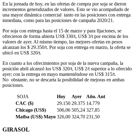
En la jornada de hoy, en las ofertas de compra por soja se dieron
incrementos generalizados de valores. Esto se vio acompañado de
una mayor dinámica comercial tanto en las posiciones con entrega
inmediata, como para las posiciones de campaña 2020/21.
Por soja con entrega hasta el 15 de marzo y para fijaciones, se
ofrecieron de forma abierta US$ 330/t, US$ 3/t por encima de los
valores de ayer. Al mismo tiempo, las mejores ofertas en pesos
alcanzan los $ 29.350/t. Por soja con entrega en marzo, la oferta se
ubicó en US$ 320/t.
En cuanto a los ofrecimientos por soja de la nueva campaña, la
posición abril alcanzó los US$ 320/t, US$ 2/t superior a lo ofrecido
ayer; con la entrega en mayo manteniéndose en US$ 315/t.
No obstante, no se descarta la posibilidad de mejoras en ambas
posiciones.
SOJA
Hoy
Ayer
Año. Ant
CAC ($)
29.150
29.375
14.779
Chicago (US$)
506,06
505,24
327,85
Matba (US$) Mayo
326,00
324,70
231,50
GIRASOL