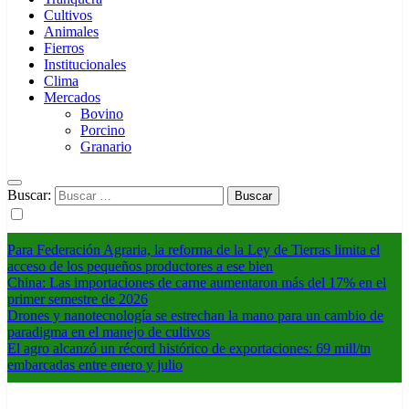
Cultivos
Animales
Fierros
Institucionales
Clima
Mercados
Bovino
Porcino
Granario
Buscar:
Para Federación Agraria, la reforma de la Ley de Tierras limita el
acceso de los pequeños productores a ese bien
China: Las importaciones de carne aumentaron más del 17% en el
primer semestre de 2026
Drones y nanotecnología se estrechan la mano para un cambio de
paradigma en el manejo de cultivos
El agro alcanzó un récord histórico de exportaciones: 69 mill/tn
embarcadas entre enero y julio