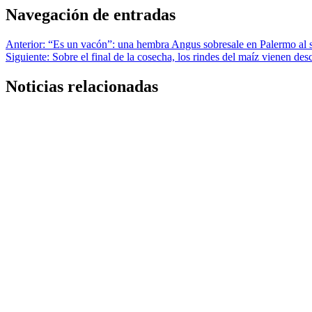
Navegación de entradas
Anterior:
“Es un vacón”: una hembra Angus sobresale en Palermo al 
Siguiente:
Sobre el final de la cosecha, los rindes del maíz vienen de
Noticias relacionadas