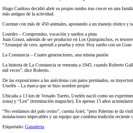
Hugo Cardoso decidió abrir su propio rumbo tras crecer en una familia
más antiguo de la actividad.
Cuentan con más de 450 animales, apostando a un manejo rústico y nat
Lourdes – Compromiso, vocación y sueños a pista
Juan Grassi, además de ser productor en Los Quirquinchos, es tesore
“Arranqué de cero, aprendí a prueba y error. Hoy sueño con un Gran
La Constancia – Cuatro generaciones, una misma pasión
La historia de La Constancia se remonta a 1945, cuando Roberto Gallo 
mil veces”, dice Roberto.
De las exposiciones a las anécdotas con patos premiados, su trayecto
Unelén – La marca que se hizo nombre propio
Ubicada a 13 km de Venado Tuerto, Unelén nació como un experimento 
zona) y “Len” (terminación mapuche). En apenas 15 años acumularo
“No veníamos del palo ovino”, cuenta Ariel, “pero Palermo te da visibi
instalaciones impecables y un equipo que combina tradición reciente c
Etiquetado:
Ganaderia