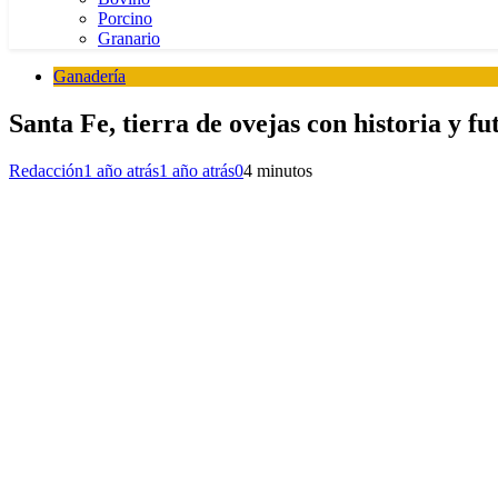
Porcino
Granario
Ganadería
Santa Fe, tierra de ovejas con historia y fu
Redacción
1 año atrás
1 año atrás
0
4 minutos