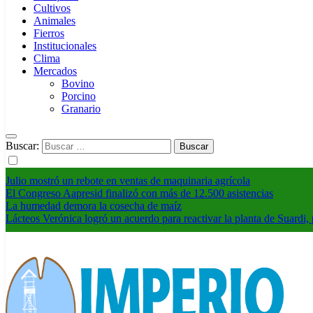
Cultivos
Animales
Fierros
Institucionales
Clima
Mercados
Bovino
Porcino
Granario
Buscar:
Julio mostró un rebote en ventas de maquinaria agrícola
El Congreso Aapresid finalizó con más de 12.500 asistencias
La humedad demora la cosecha de maíz
Lácteos Verónica logró un acuerdo para reactivar la planta de Suardi, 