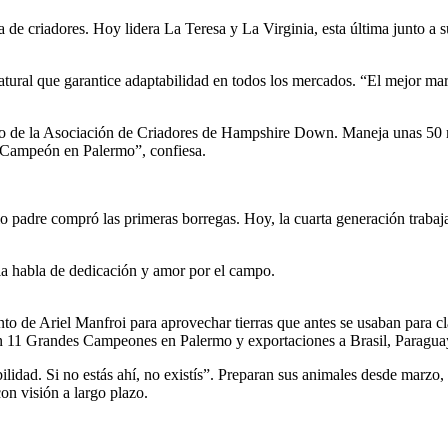
 de criadores. Hoy lidera La Teresa y La Virginia, esta última junto a 
ural que garantice adaptabilidad en todos los mercados. “El mejor mark
ro de la Asociación de Criadores de Hampshire Down. Maneja unas 50 ma
 Campeón en Palermo”, confiesa.
padre compró las primeras borregas. Hoy, la cuarta generación trabaja en
ria habla de dedicación y amor por el campo.
de Ariel Manfroi para aprovechar tierras que antes se usaban para clas
n 11 Grandes Campeones en Palermo y exportaciones a Brasil, Paragua
lidad. Si no estás ahí, no existís”. Preparan sus animales desde marzo, 
on visión a largo plazo.