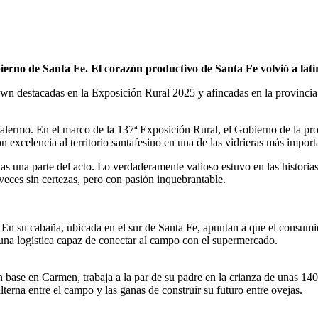
rno de Santa Fe. El corazón productivo de Santa Fe volvió a latir 
 destacadas en la Exposición Rural 2025 y afincadas en la provincia . 
 Palermo. En el marco de la 137ª Exposición Rural, el Gobierno de la pro
excelencia al territorio santafesino en una de las vidrieras más importa
as una parte del acto. Lo verdaderamente valioso estuvo en las histori
veces sin certezas, pero con pasión inquebrantable.
 En su cabaña, ubicada en el sur de Santa Fe, apuntan a que el consum
y una logística capaz de conectar al campo con el supermercado.
 base en Carmen, trabaja a la par de su padre en la crianza de unas 14
terna entre el campo y las ganas de construir su futuro entre ovejas.