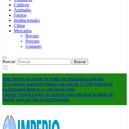
Cultivos
Animales
Fierros
Institucionales
Clima
Mercados
Bovino
Porcino
Granario
Buscar:
Julio mostró un rebote en ventas de maquinaria agrícola
El Congreso Aapresid finalizó con más de 12.500 asistencias
La humedad demora la cosecha de maíz
Lácteos Verónica logró un acuerdo para reactivar la planta de
Suardi, pero persiste la incertidumbre