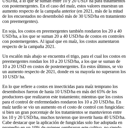
USD/ha, a lo que se suman entre 10 y 20 USD/ ha para tratamientos
con postemergentes. En el caso del maíz, estos valores muestran un
aumento respecto de la campaña anterior (en 2021, más de la mitad
de los encuestados no desembolsó más de 30 USD/ha en tratamiento
con preemergentes).
En soja, los costos en preemergentes también rondaron los 20 a 40
USD/ha, a los que se suman 20 a 40 USD/ha de costos en controles
con postemergentes. Al igual que en maíz, los costos aumentaron
respecto de la campaña 2021.
Un escalón más abajo se encuentra el trigo, para el cual los costos en
preemergentes rondan los 10 a 20 USD/ha, a los que se suman de
10 a 20 USD en costos de postemergentes. En estos últimos, se vio
un aumento respecto de 2021, donde en su mayoría no superaron los
10 USD/ ha.
En lo que refiere a costos en insecticidas para maíz temprano los
desembolsos fueron de hasta 10 USD/ha en más del 65% de los
productores que realizaron este tratamiento; mientras que los costos
para el control de enfermedades rondaron los 10 a 20 USD/ha. En
maíz tardío se vio un aumento en el costo de control con fungicidas:
si bien un gran porcentaje de los tratamientos se mantuvieron entre
los 10 y 20 USD/ha, muchos tuvieron que invertir hasta 40 USD/ha.
Cabe destacar que la aplicación de fungicidas solo fue adoptada en
promedio en un 10% de quienes sembraron este cultivo, no siendo