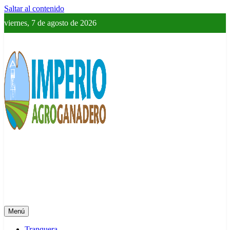
Saltar al contenido
viernes, 7 de agosto de 2026
Imperio Agroganadero
Información del campo para todos
Menú
Tranquera