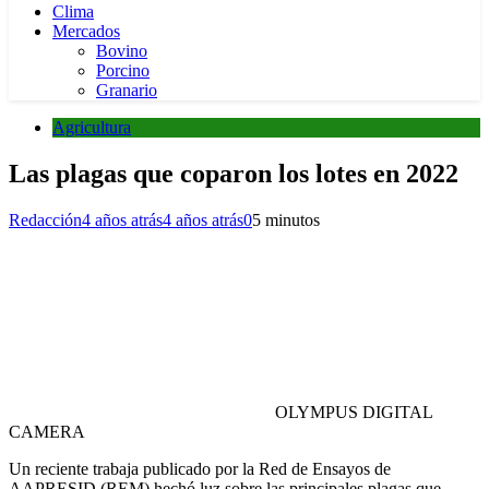
Clima
Mercados
Bovino
Porcino
Granario
Agricultura
Las plagas que coparon los lotes en 2022
Redacción
4 años atrás
4 años atrás
0
5 minutos
OLYMPUS DIGITAL
CAMERA
Un reciente trabaja publicado por la Red de Ensayos de
AAPRESID (REM) hechó luz sobre las principales plagas que