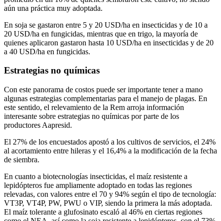
aún una práctica muy adoptada.
En soja se gastaron entre 5 y 20 USD/ha en insecticidas y de 10 a
20 USD/ha en fungicidas, mientras que en trigo, la mayoría de
quienes aplicaron gastaron hasta 10 USD/ha en insecticidas y de 20
a 40 USD/ha en fungicidas.
Estrategias no químicas
Con este panorama de costos puede ser importante tener a mano
algunas estrategias complementarias para el manejo de plagas. En
este sentido, el relevamiento de la Rem arroja información
interesante sobre estrategias no químicas por parte de los
productores Aapresid.
El 27% de los encuestados apostó a los cultivos de servicios, el 24%
al acortamiento entre hileras y el 16,4% a la modificación de la fecha
de siembra.
En cuanto a biotecnologías insecticidas, el maíz resistente a
lepidópteros fue ampliamente adoptado en todas las regiones
relevadas, con valores entre el 70 y 94% según el tipo de tecnología:
VT3P, VT4P, PW, PWU o VIP, siendo la primera la más adoptada.
El maíz tolerante a glufosinato escaló al 46% en ciertas regiones
como el NEA, así como la soja resistente a lepidópteros, con el 73%