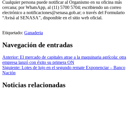
Cualquier persona puede notificar al Organismo en su oficina más
cercana; por WhatsApp, al (11) 5700 5704; escribiendo un correo
electrónico a notificaciones@senasa.gob.ar; o través del Formulario
“Avisá al SENASA”, disponible en el sitio web oficial.
Etiquetado:
Ganaderia
Navegación de entradas
Anterior:
El mercado de capitales atrae a la maquinaria agrícola: otra
empresa lanzó con éxito su primera ON
Siguiente:
Lotes de lujo en el segundo remate Exponenciar – Banco
Nación
Noticias relacionadas