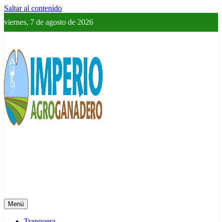
Saltar al contenido
viernes, 7 de agosto de 2026
Imperio Agroganadero
Información del campo para todos
Menú
Tranquera