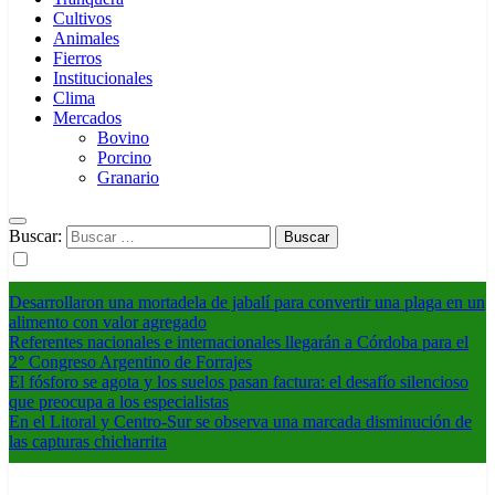
Cultivos
Animales
Fierros
Institucionales
Clima
Mercados
Bovino
Porcino
Granario
Buscar:
Desarrollaron una mortadela de jabalí para convertir una plaga en un
alimento con valor agregado
Referentes nacionales e internacionales llegarán a Córdoba para el
2° Congreso Argentino de Forrajes
El fósforo se agota y los suelos pasan factura: el desafío silencioso
que preocupa a los especialistas
En el Litoral y Centro-Sur se observa una marcada disminución de
las capturas chicharrita