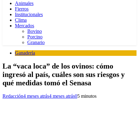
Animales
Fierros
Institucionales
Clima
Mercados
Bovino
Porcino
Granario
Ganadería
La “vaca loca” de los ovinos: cómo
ingresó al país, cuáles son sus riesgos y
qué medidas tomó el Senasa
Redacción
4 meses atrás
4 meses atrás
0
5 minutos