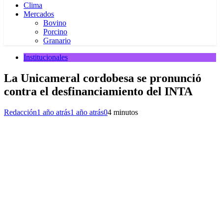
Clima
Mercados
Bovino
Porcino
Granario
Institucionales
La Unicameral cordobesa se pronunció
contra el desfinanciamiento del INTA
Redacción
1 año atrás
1 año atrás
0
4 minutos