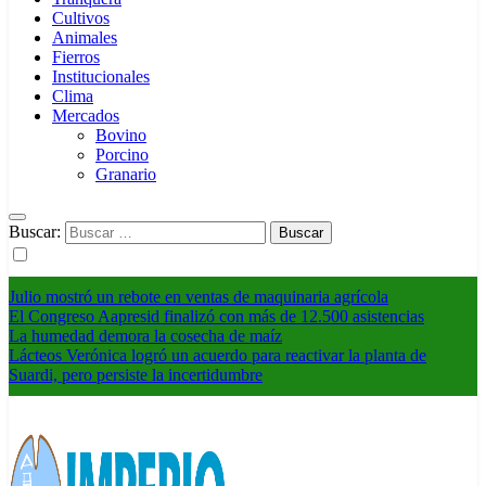
Cultivos
Animales
Fierros
Institucionales
Clima
Mercados
Bovino
Porcino
Granario
Buscar:
Julio mostró un rebote en ventas de maquinaria agrícola
El Congreso Aapresid finalizó con más de 12.500 asistencias
La humedad demora la cosecha de maíz
Lácteos Verónica logró un acuerdo para reactivar la planta de
Suardi, pero persiste la incertidumbre