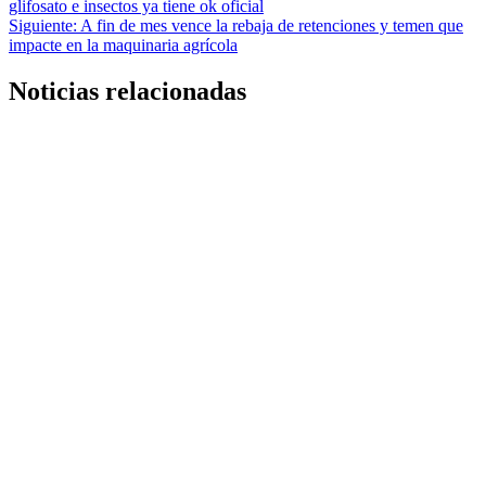
glifosato e insectos ya tiene ok oficial
Siguiente:
A fin de mes vence la rebaja de retenciones y temen que
impacte en la maquinaria agrícola
Noticias relacionadas