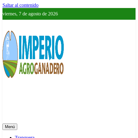
Saltar al contenido
viernes, 7 de agosto de 2026
Imperio Agroganadero
Información del campo para todos
Menú
Tranquera