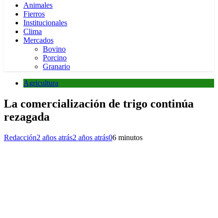
Animales
Fierros
Institucionales
Clima
Mercados
Bovino
Porcino
Granario
Agricultura
La comercialización de trigo continúa
rezagada
Redacción
2 años atrás
2 años atrás
0
6 minutos