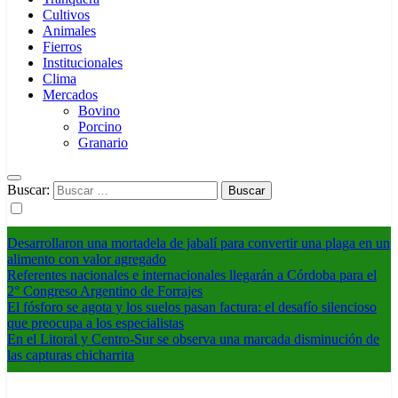
Cultivos
Animales
Fierros
Institucionales
Clima
Mercados
Bovino
Porcino
Granario
Buscar:
Desarrollaron una mortadela de jabalí para convertir una plaga en un
alimento con valor agregado
Referentes nacionales e internacionales llegarán a Córdoba para el
2° Congreso Argentino de Forrajes
El fósforo se agota y los suelos pasan factura: el desafío silencioso
que preocupa a los especialistas
En el Litoral y Centro-Sur se observa una marcada disminución de
las capturas chicharrita