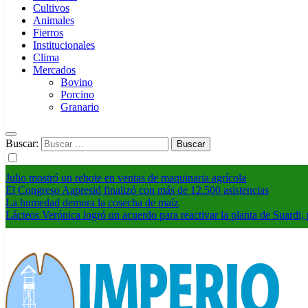
Cultivos
Animales
Fierros
Institucionales
Clima
Mercados
Bovino
Porcino
Granario
Buscar:
Julio mostró un rebote en ventas de maquinaria agrícola
El Congreso Aapresid finalizó con más de 12.500 asistencias
La humedad demora la cosecha de maíz
Lácteos Verónica logró un acuerdo para reactivar la planta de Suardi, 