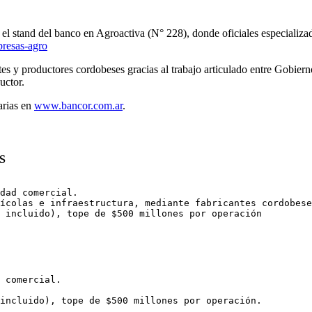
el stand del banco en Agroactiva (N° 228), donde oficiales especializados 
presas-agro
tes y productores cordobeses gracias al trabajo articulado entre Gobier
uctor.
arias en
www.bancor.com.ar
.
S
dad comercial.

ícolas e infraestructura, mediante fabricantes cordobese
 incluido), tope de $500 millones por operación

 comercial.

incluido), tope de $500 millones por operación.
