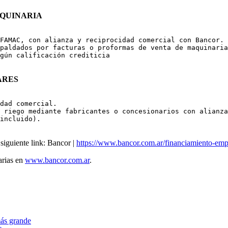
AQUINARIA
FAMAC, con alianza y reciprocidad comercial con Bancor.

paldados por facturas o proformas de venta de maquinaria
gún calificación crediticia

ARES
dad comercial.

 riego mediante fabricantes o concesionarios con alianza
incluido).

 siguiente link: Bancor |
https://www.bancor.com.ar/financiamiento-emp
arias en
www.bancor.com.ar
.
ás grande