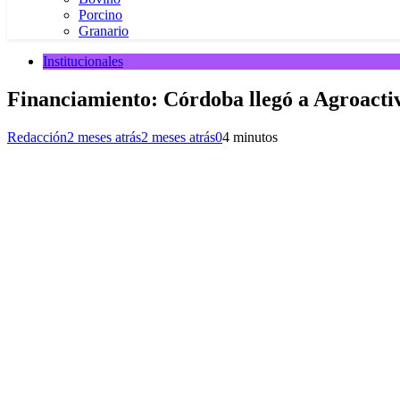
Porcino
Granario
Institucionales
Financiamiento: Córdoba llegó a Agroactiva
Redacción
2 meses atrás
2 meses atrás
0
4 minutos