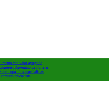
 alimento con valor agregado
° Congreso Argentino de Forrajes
e preocupa a los especialistas
capturas chicharrita