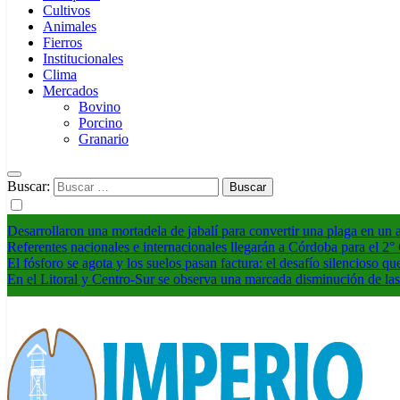
Cultivos
Animales
Fierros
Institucionales
Clima
Mercados
Bovino
Porcino
Granario
Buscar:
Desarrollaron una mortadela de jabalí para convertir una plaga en un
Referentes nacionales e internacionales llegarán a Córdoba para el 2
El fósforo se agota y los suelos pasan factura: el desafío silencioso qu
En el Litoral y Centro-Sur se observa una marcada disminución de las 