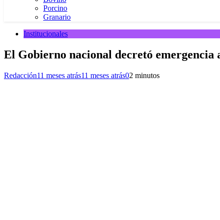
Porcino
Granario
Institucionales
El Gobierno nacional decretó emergencia 
Redacción
11 meses atrás
11 meses atrás
0
2 minutos