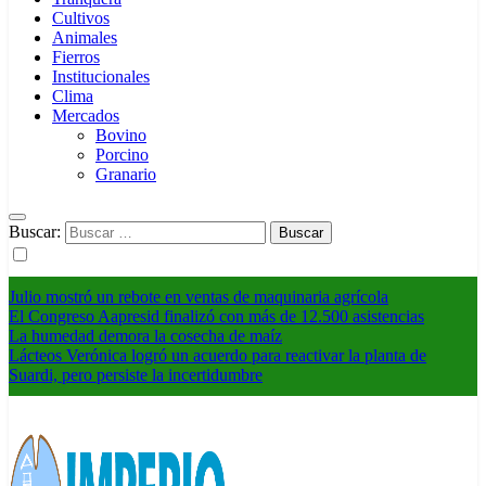
Cultivos
Animales
Fierros
Institucionales
Clima
Mercados
Bovino
Porcino
Granario
Buscar:
Julio mostró un rebote en ventas de maquinaria agrícola
El Congreso Aapresid finalizó con más de 12.500 asistencias
La humedad demora la cosecha de maíz
Lácteos Verónica logró un acuerdo para reactivar la planta de
Suardi, pero persiste la incertidumbre