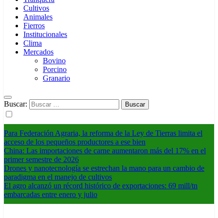
Cultivos
Animales
Fierros
Institucionales
Clima
Mercados
Bovino
Porcino
Granario
Buscar:
Para Federación Agraria, la reforma de la Ley de Tierras limita el
acceso de los pequeños productores a ese bien
China: Las importaciones de carne aumentaron más del 17% en el
primer semestre de 2026
Drones y nanotecnología se estrechan la mano para un cambio de
paradigma en el manejo de cultivos
El agro alcanzó un récord histórico de exportaciones: 69 mill/tn
embarcadas entre enero y julio