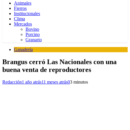
Animales
Fierros
Institucionales
Clima
Mercados
Bovino
Porcino
Granario
Ganadería
Brangus cerró Las Nacionales con una
buena venta de reproductores
Redacción
1 año atrás
11 meses atrás
0
3 minutos