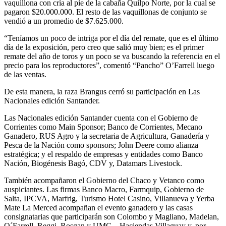
vaquillona con cría al pie de la cabaña Quilpo Norte, por la cual se
pagaron $20.000.000. El resto de las vaquillonas de conjunto se
vendió a un promedio de $7.625.000.
“Teníamos un poco de intriga por el día del remate, que es el último
día de la exposición, pero creo que salió muy bien; es el primer
remate del año de toros y un poco se va buscando la referencia en el
precio para los reproductores”, comentó “Pancho” O’Farrell luego
de las ventas.
De esta manera, la raza Brangus cerró su participación en Las
Nacionales edición Santander.
Las Nacionales edición Santander cuenta con el Gobierno de
Corrientes como Main Sponsor; Banco de Corrientes, Mecano
Ganadero, RUS Agro y la secretaria de Agricultura, Ganadería y
Pesca de la Nación como sponsors; John Deere como alianza
estratégica; y el respaldo de empresas y entidades como Banco
Nación, Biogénesis Bagó, CDV y, Datamars Livestock.
También acompañaron el Gobierno del Chaco y Vetanco como
auspiciantes. Las firmas Banco Macro, Farmquip, Gobierno de
Salta, IPCVA, Marfrig, Turismo Hotel Casino, Villanueva y Yerba
Mate La Merced acompañan el evento ganadero y las casas
consignatarias que participarán son Colombo y Magliano, Madelan,
O´Farrell, Reggi, Rosgan y UMC – Haciendas Villaguay y, por