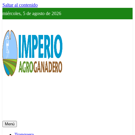
Saltar al contenido
miércoles, 5 de agosto de 2026
Imperio Agroganadero
Información del campo para todos
Menú
Tranquera