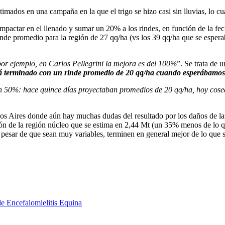
imados en una campaña en la que el trigo se hizo casi sin lluvias, lo 
mpactar en el llenado y sumar un 20% a los rindes, en función de la fec
de promedio para la región de 27 qq/ha (vs los 39 qq/ha que se esperaba
por ejemplo, en Carlos Pellegrini la mejora es del 100%
”. Se trata de 
stá terminado con un rinde promedio de 20 qq/ha cuando esperábamos
un 50%: hace quince días proyectaban promedios de 20 qq/ha, hoy co
ires donde aún hay muchas dudas del resultado por los daños de las he
ión de la región núcleo que se estima en 2,44 Mt (un 35% menos de lo
a pesar de que sean muy variables, terminen en general mejor de lo que 
de Encefalomielitis Equina