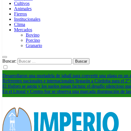
Cultivos
Animales
Fierros
Institucionales
Clima
Mercados
Bovino
Porcino
Granario
Buscar:
Desarrollaron una mortadela de jabalí para convertir una plaga en un
Referentes nacionales e internacionales llegarán a Córdoba para el 2
El fósforo se agota y los suelos pasan factura: el desafío silencioso qu
En el Litoral y Centro-Sur se observa una marcada disminución de las 