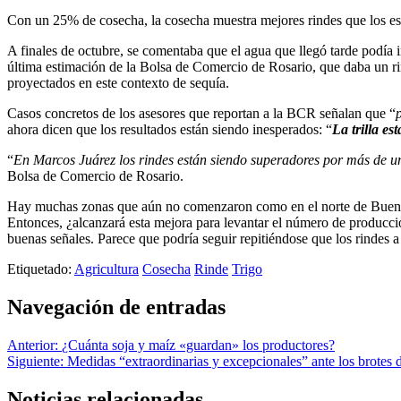
Con un 25% de cosecha, la cosecha muestra mejores rindes que los est
A finales de octubre, se comentaba que el agua que llegó tarde podía i
última estimación de la Bolsa de Comercio de Rosario, que daba un rin
proyectados en este contexto de sequía.
Casos concretos de los asesores que reportan a la BCR señalan que “
ahora dicen que los resultados están siendo inesperados: “
La trilla e
“
En Marcos Juárez los rindes están siendo superadores por más de 
Bolsa de Comercio de Rosario.
Hay muchas zonas que aún no comenzaron como en el norte de Buenos A
Entonces, ¿alcanzará esta mejora para levantar el número de producc
buenas señales. Parece que podría seguir repitiéndose que los rindes 
Etiquetado:
Agricultura
Cosecha
Rinde
Trigo
Navegación de entradas
Anterior:
¿Cuánta soja y maíz «guardan» los productores?
Siguiente:
Medidas “extraordinarias y excepcionales” ante los brotes 
Noticias relacionadas