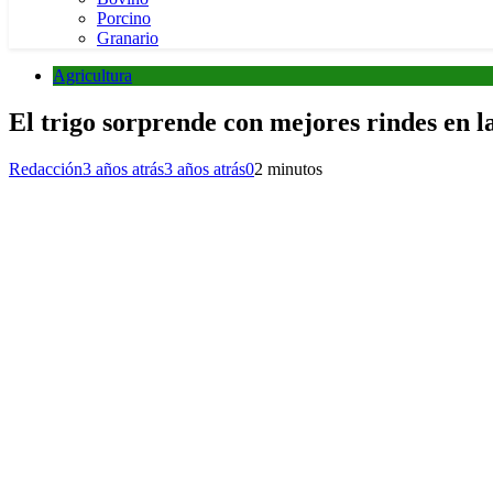
Porcino
Granario
Agricultura
El trigo sorprende con mejores rindes en l
Redacción
3 años atrás
3 años atrás
0
2 minutos