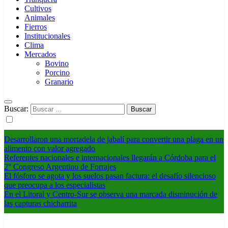
Cultivos
Animales
Fierros
Institucionales
Clima
Mercados
Bovino
Porcino
Granario
Buscar:
Desarrollaron una mortadela de jabalí para convertir una plaga en un
alimento con valor agregado
Referentes nacionales e internacionales llegarán a Córdoba para el
2° Congreso Argentino de Forrajes
El fósforo se agota y los suelos pasan factura: el desafío silencioso
que preocupa a los especialistas
En el Litoral y Centro-Sur se observa una marcada disminución de
las capturas chicharrita