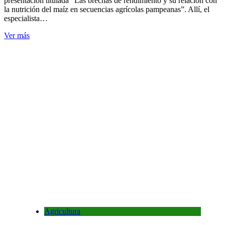
presentación titulada “Las brechas de rendimiento y su relación con
la nutrición del maíz en secuencias agrícolas pampeanas”. Allí, el
especialista…
Ver más
Agricultura