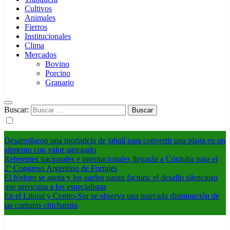
Cultivos
Animales
Fierros
Institucionales
Clima
Mercados
Bovino
Porcino
Granario
Buscar:
Desarrollaron una mortadela de jabalí para convertir una plaga en un
alimento con valor agregado
Referentes nacionales e internacionales llegarán a Córdoba para el
2° Congreso Argentino de Forrajes
El fósforo se agota y los suelos pasan factura: el desafío silencioso
que preocupa a los especialistas
En el Litoral y Centro-Sur se observa una marcada disminución de
las capturas chicharrita