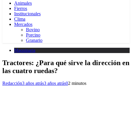
Animales
Fierros
Institucionales
Clima
Mercados
Bovino
Porcino
Granario
Maquinaria
Tractores: ¿Para qué sirve la dirección en
las cuatro ruedas?
Redacción
3 años atrás
3 años atrás
0
2 minutos