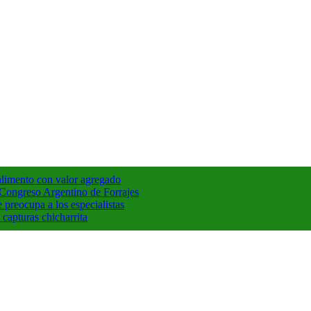
 alimento con valor agregado
° Congreso Argentino de Forrajes
e preocupa a los especialistas
capturas chicharrita