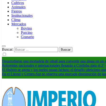
Cultivos
Animales
Fierros
Institucionales
Clima
Mercados
Bovino
Porcino
Granario
Buscar:
Desarrollaron una mortadela de jabalí para convertir una plaga en un
Referentes nacionales e internacionales llegarán a Córdoba para el 2
El fósforo se agota y los suelos pasan factura: el desafío silencioso qu
En el Litoral y Centro-Sur se observa una marcada disminución de las 