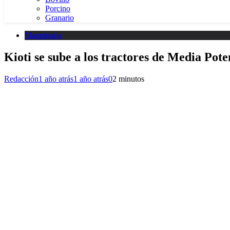
Porcino
Granario
Maquinaria
Kioti se sube a los tractores de Media Pot
Redacción
1 año atrás
1 año atrás
0
2 minutos