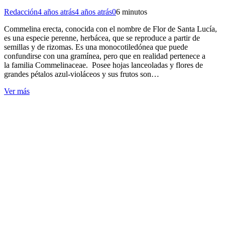
Redacción
4 años atrás
4 años atrás
0
6 minutos
Commelina erecta, conocida con el nombre de Flor de Santa Lucía,
es una especie perenne, herbácea, que se reproduce a partir de
semillas y de rizomas. Es una monocotiledónea que puede
confundirse con una gramínea, pero que en realidad pertenece a
la familia Commelinaceae. Posee hojas lanceoladas y flores de
grandes pétalos azul-violáceos y sus frutos son…
Ver más