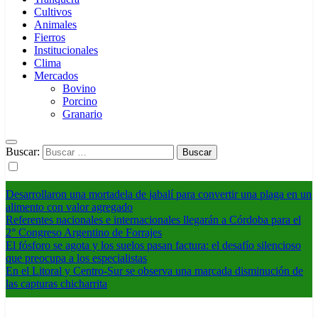
Cultivos
Animales
Fierros
Institucionales
Clima
Mercados
Bovino
Porcino
Granario
Buscar:
Desarrollaron una mortadela de jabalí para convertir una plaga en un
alimento con valor agregado
Referentes nacionales e internacionales llegarán a Córdoba para el
2° Congreso Argentino de Forrajes
El fósforo se agota y los suelos pasan factura: el desafío silencioso
que preocupa a los especialistas
En el Litoral y Centro-Sur se observa una marcada disminución de
las capturas chicharrita