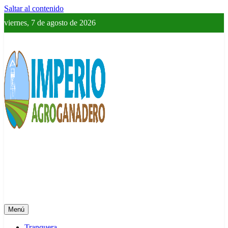
Saltar al contenido
viernes, 7 de agosto de 2026
Imperio Agroganadero
Información del campo para todos
Menú
Tranquera