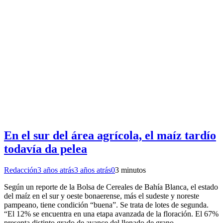
En el sur del área agrícola, el maíz tardío
todavía da pelea
Redacción
3 años atrás
3 años atrás
0
3 minutos
Según un reporte de la Bolsa de Cereales de Bahía Blanca, el estado
del maíz en el sur y oeste bonaerense, más el sudeste y noreste
pampeano, tiene condición “buena”. Se trata de lotes de segunda.
“El 12% se encuentra en una etapa avanzada de la floración. El 67%
presenta distinto grado de avance del llenado de grano…