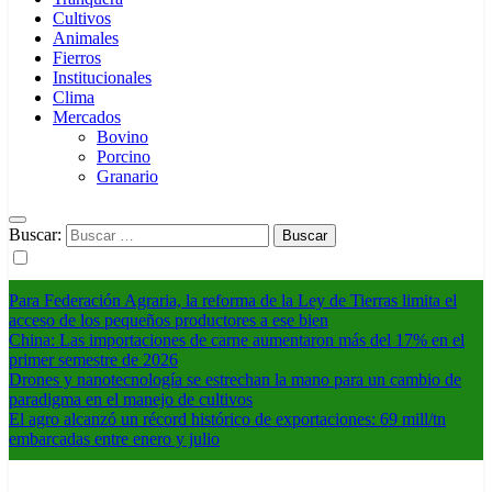
Cultivos
Animales
Fierros
Institucionales
Clima
Mercados
Bovino
Porcino
Granario
Buscar:
Para Federación Agraria, la reforma de la Ley de Tierras limita el
acceso de los pequeños productores a ese bien
China: Las importaciones de carne aumentaron más del 17% en el
primer semestre de 2026
Drones y nanotecnología se estrechan la mano para un cambio de
paradigma en el manejo de cultivos
El agro alcanzó un récord histórico de exportaciones: 69 mill/tn
embarcadas entre enero y julio