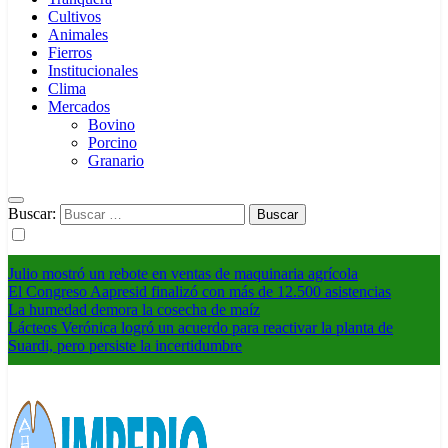
Cultivos
Animales
Fierros
Institucionales
Clima
Mercados
Bovino
Porcino
Granario
Buscar:
Julio mostró un rebote en ventas de maquinaria agrícola
El Congreso Aapresid finalizó con más de 12.500 asistencias
La humedad demora la cosecha de maíz
Lácteos Verónica logró un acuerdo para reactivar la planta de
Suardi, pero persiste la incertidumbre