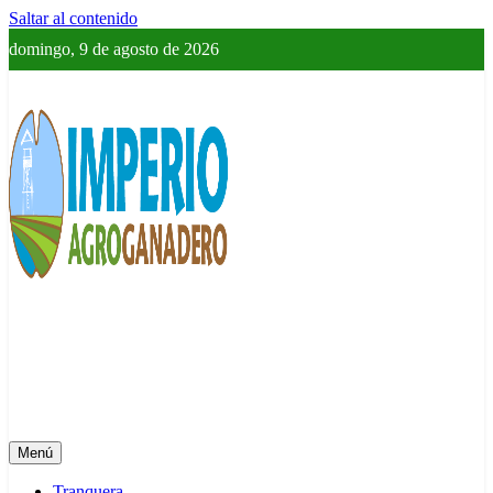
Saltar al contenido
domingo, 9 de agosto de 2026
Imperio Agroganadero
Información del campo para todos
Menú
Tranquera