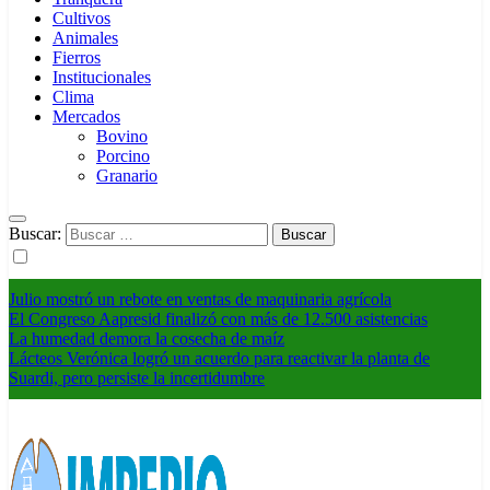
Cultivos
Animales
Fierros
Institucionales
Clima
Mercados
Bovino
Porcino
Granario
Buscar:
Julio mostró un rebote en ventas de maquinaria agrícola
El Congreso Aapresid finalizó con más de 12.500 asistencias
La humedad demora la cosecha de maíz
Lácteos Verónica logró un acuerdo para reactivar la planta de
Suardi, pero persiste la incertidumbre