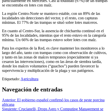
particularmente en Mercedes. Casi la totalidad (97%) de las trampas
se encontraba en lotes con maíz.
La región Centro-Norte se mantuvo estable, con un 89% de las
localidades sin detecciones del vector, y el resto, con capturas
mínimas. El 77% de las trampas se situó sobre lotes maiceros.
En cuanto al Centro-Sur, la ausencia de chicharrita continuó en el
95% de las localidades, mientras que el resto estuvo en la categoría
mínima. Un 66% de las trampas estuvo sobre lotes con maíz.
Para los expertos de la Red, es clave mantener los monitoreos a lo
largo del año, tanto con trampas como con observación de cultivos,
y tanto en las zonas de maíces tempranos (especialmente si ya
cesaron las intervenciones), como en las áreas de siembra tardía,
donde los maíces voluntarios (“guachos”) pueden favorecer la
supervivencia y multiplicación de la plaga y sus patógenos.
Etiquetado:
Agricultura
Navegación de entradas
Anterior:
El gobierno español confirmó los casos de peste porcina
africana
Siguiente:
Crucianelli, Drops Agro y Computing Management se