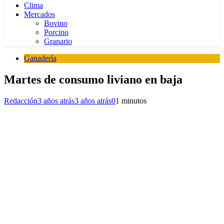
Clima
Mercados
Bovino
Porcino
Granario
Ganadería
Martes de consumo liviano en baja
Redacción
3 años atrás
3 años atrás
0
1 minutos