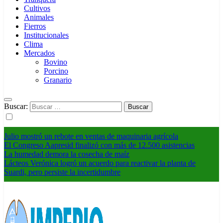
Cultivos
Animales
Fierros
Institucionales
Clima
Mercados
Bovino
Porcino
Granario
Buscar:
Julio mostró un rebote en ventas de maquinaria agrícola
El Congreso Aapresid finalizó con más de 12.500 asistencias
La humedad demora la cosecha de maíz
Lácteos Verónica logró un acuerdo para reactivar la planta de
Suardi, pero persiste la incertidumbre