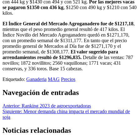
con 444 kg y $1430 con 494 y con 521 kg.
Por las mejores vacas
se pagaron $1350 con 436 kg
, $1250 con 490 kg y $1210 con 540
kilos.
El Índice General del Mercado Agroganadero fue de $1217,18
,
mientras que el peso promedio general resultó de 417 kilos. El
Índice Novillo del Mercado Agroganadero quedó en $1271,170,
con un promedio semanal de $1311,177. En tanto que el precio
promedio general de Mercados al Día fue de $1271,170 y el
promedio semanal, de $1308,177.
El valor sugerido para
arrendamientos resultó de $1296,835.
Detalle de las ventas: 787
novillos; 1872 novillitos; 2560 vaquillonas; 1771 vacas; 431
conservas, y 336 toros. Base 15 cabezas.
Etiquetado:
Ganaderia
MAG
Precios
Navegación de entradas
Anterior:
Ranking 2023 de agroexportadoras
Siguiente:
Menor demanda china impacta el mercado mundial de
soja
Noticias relacionadas