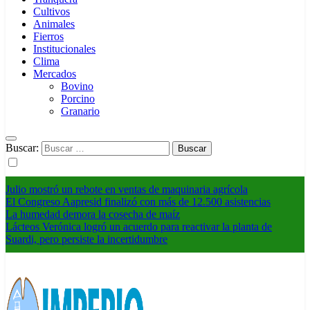
Cultivos
Animales
Fierros
Institucionales
Clima
Mercados
Bovino
Porcino
Granario
Buscar:
Julio mostró un rebote en ventas de maquinaria agrícola
El Congreso Aapresid finalizó con más de 12.500 asistencias
La humedad demora la cosecha de maíz
Lácteos Verónica logró un acuerdo para reactivar la planta de
Suardi, pero persiste la incertidumbre