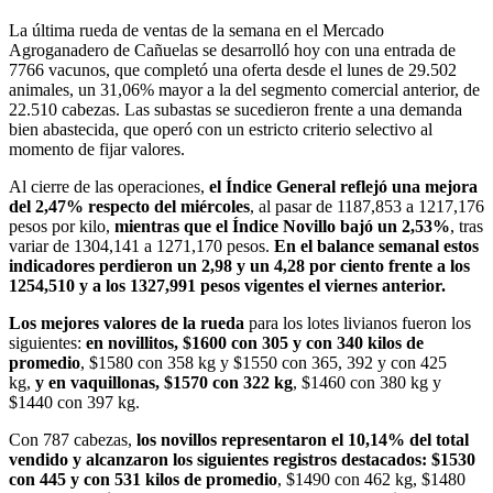
La última rueda de ventas de la semana en el Mercado
Agroganadero de Cañuelas se desarrolló hoy con una entrada de
7766 vacunos, que completó una oferta desde el lunes de 29.502
animales, un 31,06% mayor a la del segmento comercial anterior, de
22.510 cabezas. Las subastas se sucedieron frente a una demanda
bien abastecida, que operó con un estricto criterio selectivo al
momento de fijar valores.
Al cierre de las operaciones,
el Índice General reflejó una mejora
del 2,47% respecto del miércoles
, al pasar de 1187,853 a 1217,176
pesos por kilo,
mientras que el Índice Novillo bajó un 2,53%
, tras
variar de 1304,141 a 1271,170 pesos.
En el balance semanal estos
indicadores perdieron un 2,98 y un 4,28 por ciento frente a los
1254,510 y a los 1327,991 pesos vigentes el viernes anterior.
Los mejores valores de la rueda
para los lotes livianos fueron los
siguientes:
en novillitos, $1600 con 305 y con 340 kilos de
promedio
, $1580 con 358 kg y $1550 con 365, 392 y con 425
kg,
y en vaquillonas, $1570 con 322 kg
, $1460 con 380 kg y
$1440 con 397 kg.
Con 787 cabezas,
los novillos representaron el 10,14% del total
vendido y alcanzaron los siguientes registros destacados: $1530
con 445 y con 531 kilos de promedio
, $1490 con 462 kg, $1480